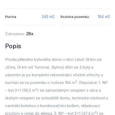
243
m2
184
m2
Plocha
Rozloha pozemku
28x
Zobrazeno:
Popis
Prodej pěkného bytového domu v obci Libuň (8 km od
Jičína, 14 km od Turnova). Bytový dům se 3 byty a
zázemím je po kompletní rekonstrukci včetně střechy a
nachází se na pozemku o rozloze 184 m². Dispozice: 1. NP
– byt 2+1 (56,5 m²) se samostatným vstupem z ulice a
druhým vstupem ze schodiště domu, technická místnost s
centrální kotelnou s kondenzačním kotlem, skladovací
prostory a vstup do sklepa. 2. NP – byt 2+1 (47,4 m²) se