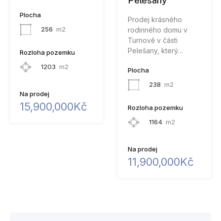
Plocha
Prodej krásného
256
m2
rodinného domu v
Turnově v části
Pelešany, který…
Rozloha pozemku
1203
m2
Plocha
238
m2
Na prodej
15,900,000Kč
Rozloha pozemku
1164
m2
Na prodej
11,900,000Kč