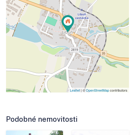
Leaflet
| ©
OpenStreetMap
contributors
Podobné nemovitosti