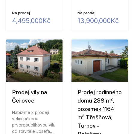
Na prodej
Na prodej
4,495,000Kč
13,900,000Kč
Prodej vily na
Prodej rodinného
Čeřovce
domu 238 m²,
pozemek 1164
Nabízíme k prodeji
m² Třešňová,
velmi pěknou
prvorepublikovou vilu
Turnov –
od stavitele Josefa…
Pelešany