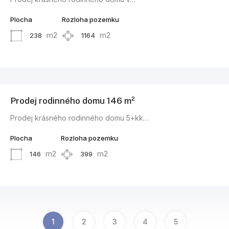
Plocha
Rozloha pozemku
m2
m2
238
1164
Prodej rodinného domu 146 m²
Prodej krásného rodinného domu 5+kk…
Plocha
Rozloha pozemku
m2
m2
146
399
1
2
3
4
5