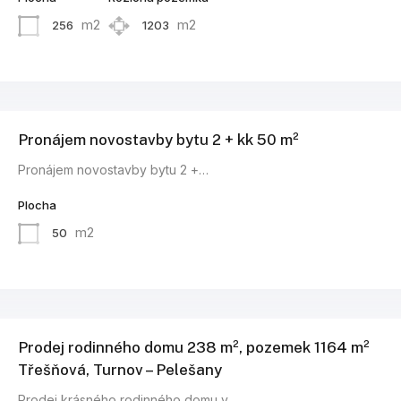
m2
m2
256
1203
Pronájem novostavby bytu 2 + kk 50 m²
Pronájem novostavby bytu 2 +…
Plocha
m2
50
Prodej rodinného domu 238 m², pozemek 1164 m²
Třešňová, Turnov – Pelešany
Prodej krásného rodinného domu v…