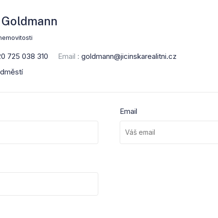
 Goldmann
nemovitosti
0 725 038 310
Email :
goldmann@jicinskarealitni.cz
edměstí
Email