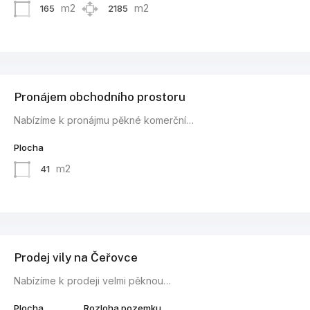
m2
m2
165
2185
Pronájem obchodního prostoru
Nabízíme k pronájmu pěkné komerční…
Plocha
m2
41
Prodej vily na Čeřovce
Nabízíme k prodeji velmi pěknou…
Plocha
Rozloha pozemku