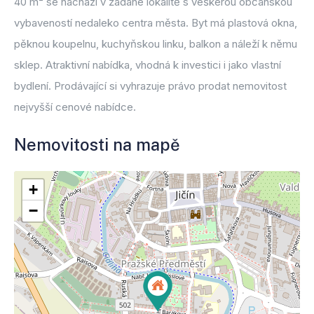
40 m² se nachází v žádané lokalitě s veškerou občanskou
vybaveností nedaleko centra města. Byt má plastová okna,
pěknou koupelnu, kuchyňskou linku, balkon a náleží k němu
sklep. Atraktivní nabídka, vhodná k investici i jako vlastní
bydlení. Prodávající si vyhrazuje právo prodat nemovitost
nejvyšší cenové nabídce.
Nemovitosti na mapě
+
−