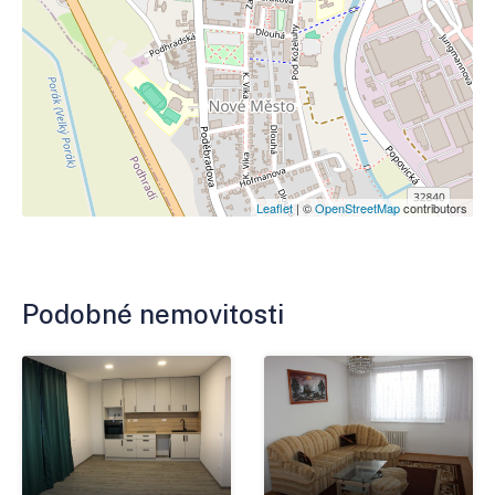
Leaflet
| ©
OpenStreetMap
contributors
Podobné nemovitosti