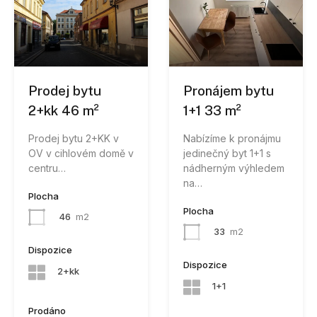
Prodej bytu
Pronájem bytu
2+kk 46 m²
1+1 33 m²
Prodej bytu 2+KK v
Nabízíme k pronájmu
OV v cihlovém domě v
jedinečný byt 1+1 s
centru…
nádherným výhledem
na…
Plocha
Plocha
46
m2
33
m2
Dispozice
Dispozice
2+kk
1+1
Prodáno