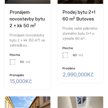
Pronájem
Prodej bytu 2+1
novostavby bytu
60 m² Butoves
2 + kk 50 m²
Prodej velmi pěkného
slunného bytu 2+1 o
Pronájem novostavby
výměře 60 m²…
bytu 2 + kk (50 m²) se
zahrádkou…
Plocha
Plocha
60
m2
50
m2
Prodáno
2,990,000Kč
Pronajato
15,000Kč