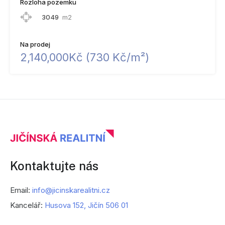
Rozloha pozemku
3049
m2
Na prodej
2,140,000Kč (​7​3​0​ ​K​č​/​m​²​)​
Kontaktujte nás
Email:
info@jicinskarealitni.cz
Kancelář:
Husova 152, Jičín 506 01