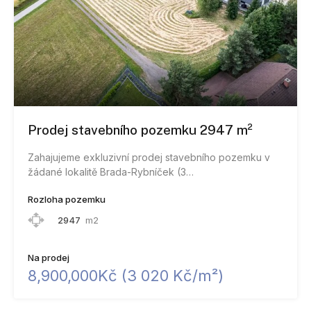
Prodej stavebního pozemku 2947 m²
Zahajujeme exkluzivní prodej stavebního pozemku v
žádané lokalitě Brada-Rybníček (3…
Rozloha pozemku
2947
m2
Na prodej
8,900,000Kč (​3​ ​0​2​0​ ​K​č​/​m​²​)​