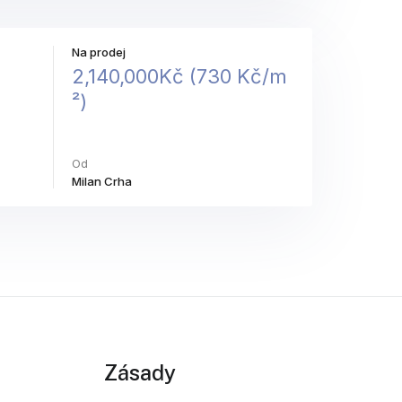
Na prodej
2,140,000Kč (​7​3​0​ ​K​č​/​m​
²​)​
Od
Milan Crha
Zásady