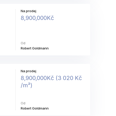
Na prodej
8,900,000Kč
Od
Robert Goldmann
Na prodej
8,900,000Kč (​3​ ​0​2​0​ ​K​č​
/​m​²​)​
Od
Robert Goldmann