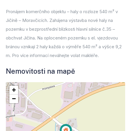
Pronájem komerčního objektu – haly o rozloze 540 m² v
Jičíně – Moravčicích. Zahájena výstavba nové haly na
pozemku v bezprostřední blízkosti hlavní silníce č.35 –
obchvat Jičína. Na oploceném pozemku s el. vjezdovou
bránou vznikají 2 haly každá o výměře 540 m² a výšce 9,2
m. Pro více informací neváhejte volat makléře.
Nemovitosti na mapě
+
−