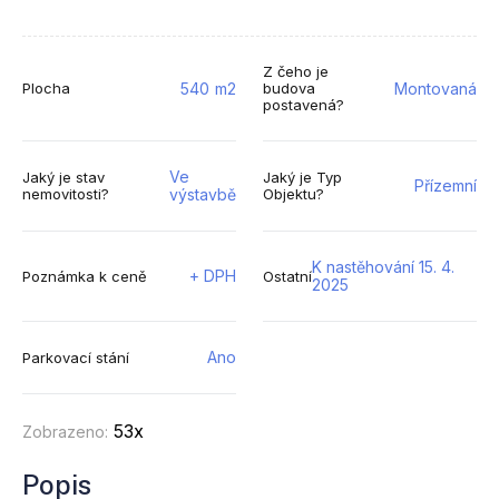
Z čeho je
540
m2
Montovaná
Plocha
budova
postavená?
Ve
Jaký je stav
Jaký je Typ
Přízemní
nemovitosti?
výstavbě
Objektu?
K nastěhování 15. 4.
+ DPH
Poznámka k ceně
Ostatní
2025
Ano
Parkovací stání
53x
Zobrazeno:
Popis