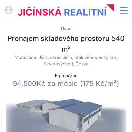
Úvod
Pronájem skladového prostoru 540
m²
Moravčice, Jičín, okres Jičín, Královéhradecký kraj,
Severovýchod, Česko
K pronájmu
94,500Kč za měsíc (​1​7​5​ ​K​č​/​m​²​)​