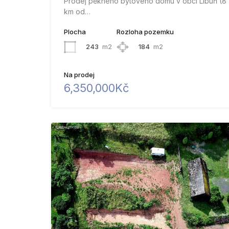
Prodej pěkného bytového domu v obci Libuň (8
km od…
Plocha
Rozloha pozemku
243
m2
184
m2
Na prodej
6,350,000Kč