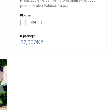
Představujeme Vám tento pronájem skladových
prostor v obci Valdice. Tato…
Plocha
416
m2
K pronájmu
37,500Kč