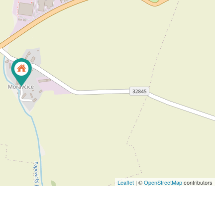
Leaflet
| ©
OpenStreetMap
contributors