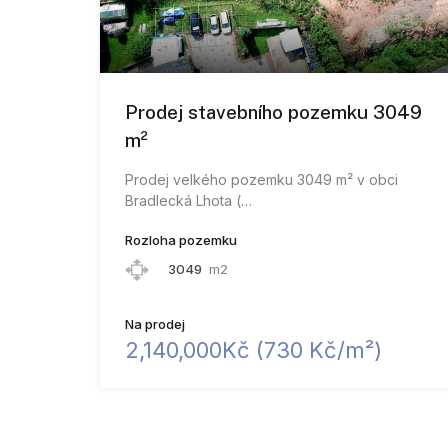
Prodej stavebního pozemku 3049
m²
Prodej velkého pozemku 3049 m² v obci
Bradlecká Lhota (…
Rozloha pozemku
3049
m2
Na prodej
2,140,000Kč (​7​3​0​ ​K​č​/​m​²​)​