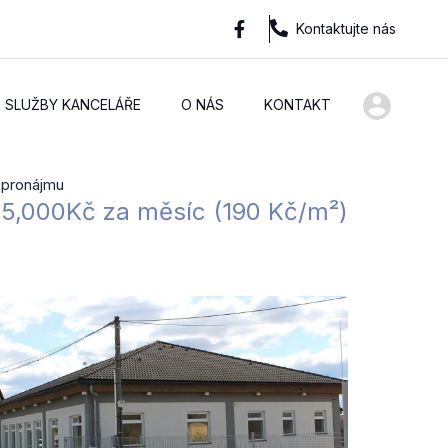
Kontaktujte nás
SLUŽBY KANCELÁŘE
O NÁS
KONTAKT
 pronájmu
5,000Kč za měsíc (​1​9​0​ ​K​č​/​m​²​)​