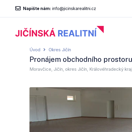
Napište nám:
info@jicinskarealitni.cz
Úvod
Okres Jičín
Pronájem obchodního prostor
Moravčice, Jičín, okres Jičín, Královéhradecký kr