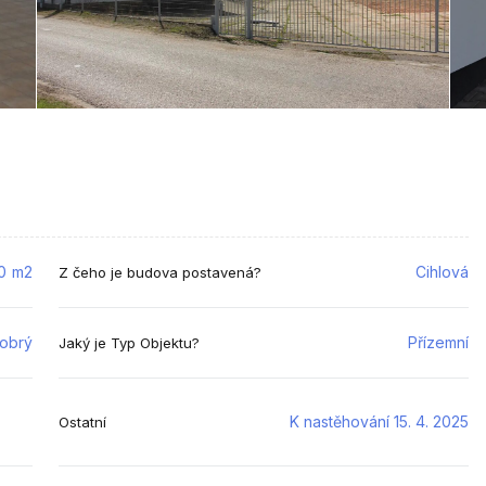
0
m2
Cihlová
Z čeho je budova postavená?
dobrý
Přízemní
Jaký je Typ Objektu?
K nastěhování 15. 4. 2025
Ostatní