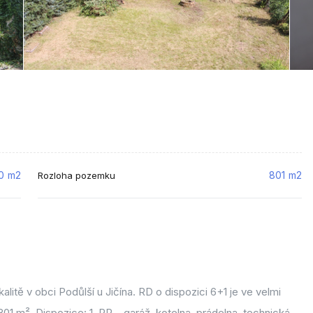
0
m2
801
m2
Rozloha pozemku
itě v obci Podůlší u Jičína. RD o dispozici 6+1 je ve velmi
1 m². Dispozice: 1. PP – garáž, kotelna, prádelna, technická