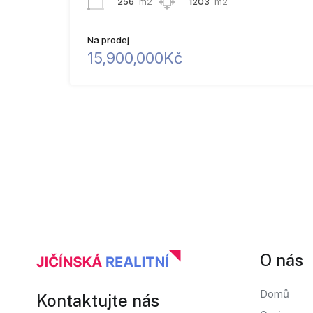
256
m2
1203
m2
Na prodej
15,900,000Kč
O nás
Domů
Kontaktujte nás