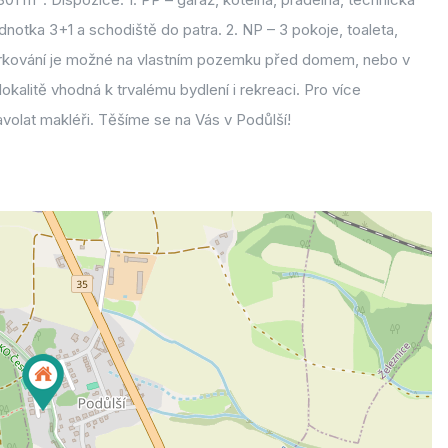
dnotka 3+1 a schodiště do patra. 2. NP – 3 pokoje, toaleta,
arkování je možné na vlastním pozemku před domem, nebo v
okalitě vhodná k trvalému bydlení i rekreaci. Pro více
zavolat makléři. Těšíme se na Vás v Podůlší!