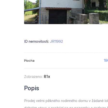
ID nemovitosti:
JR11992
19
Plocha
81x
Zobrazeno:
Popis
Prodej velmi pěkného rodinného domu v žádané lokal
dobrém stavu a nachází se na pozemku o rozloze 80