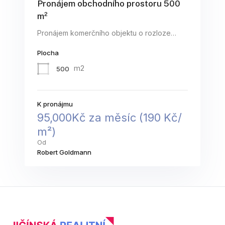
Pronájem obchodního prostoru 500
m²
Pronájem komerčního objektu o rozloze…
Plocha
m2
500
K pronájmu
95,000Kč za měsíc (​1​9​0​ ​K​č​/​
m​²​)​
Od
Robert Goldmann